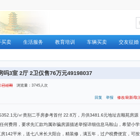
手买卖
生活服务
教育培训
车辆买卖
交友征婚
吗3室 2厅 2卫仅售76万元49198037
:
已过期
浏览量：3745人次
回复
举报
修改/刷新/取
单价5352.1元/㎡类别二手房参考首付 22.8万，月供3481.6元地址吉顺苑房源
要支付任何费用，要求先汇款均属诈骗房源描述举报详细信息马鞍山，希望小学
房142平米，送七八米长大阳台，精装修，满五年，过户税费便宜，可按