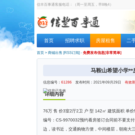
信丰百事通客服电话：
（周一至周五，早8晚4）
首页
招聘求职
房屋租售
二
首页
>
商铺出售
[
RSS订阅
] -
免费发布信息[非常简单]
马鞍山希望小学**房
信息编号：
61286
发布时间：2021年09月29日
有效期
详细内容
76万 售 价3室2厅2卫 户 型 142㎡ 建筑面积 
编号：CS-9970032预约看房签订合同前不
边，读书近，交通购物方便，中间楼层，朝南大三