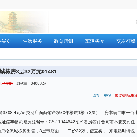
手买卖
生活服务
教育培训
车辆买卖
交友征婚
城栋房3层32万元01481
:
已过期
浏览量：3468人次
回复
举报
修改/刷新/取
面积 单价3368.4元/㎡类别店面商铺产权50年楼层1楼（3层） 房本满二唯一否
信丰物流城房源编号：CS-11044642预约看房签订合同前不要支付任
息物流城栋房出售，3层带店面，一口价32万，便宜卖， 来电话时请说