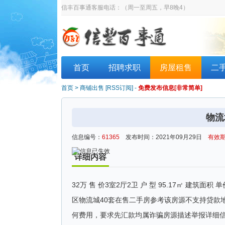
信丰百事通客服电话：
（周一至周五，早8晚4）
首页
招聘求职
房屋租售
二
首页
>
商铺出售
[
RSS订阅
] -
免费发布信息[非常简单]
物流
信息编号：
61365
发布时间：2021年09月29日
有效期
详细内容
32万 售 价3室2厅2卫 户 型 95.17㎡ 建筑
区物流城40套在售二手房参考该房源不支持贷款地址
何费用，要求先汇款均属诈骗房源描述举报详细信