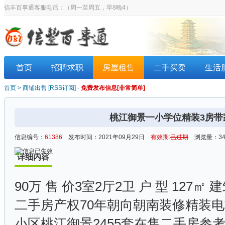
信丰百事通客服电话：
（周一至周五，早8晚4）
首页
招聘求职
房屋租售
二手买卖
生活
首页
>
商铺出售
[
RSS订阅
] -
免费发布信息[非常简单]
桃江御景一小学位精装3房带家电
信息编号：
61386
发布时间：2021年09月29日
有效期:
已过期
浏览量：34
详细内容
90万 售 价3室2厅2卫 户 型 127㎡ 
二手房产权70年朝向朝南装修精装电
小区桃江御景2455套在售二手房参考首