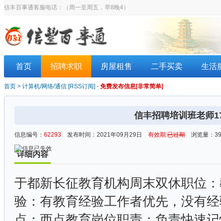
信丰百事通客服电话：
（周一至周五，早8晚4）
首页
招聘求职
房屋租售
二手买卖
生活
首页
>
计算机/网络/通信
[
RSS订阅
] -
免费发布信息[非常简单]
信丰招聘培训班老师176
信息编号：
62293
发布时间：2021年09月29日
有效期:
已过期
浏览量：39
详细内容
于都新长征教育机构周末双休职位：
验：有教育经验工作者优先，没有经
点：西点教育岗位职责：负责快速记忆课