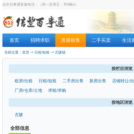
信丰百事通客服电话：
（周一至周五，早8晚4）
首页
招聘求职
房屋租售
二手买卖
生活
当前位置：
首页
-> 日租/短租 -> 古陂镇
按栏目浏览
租房/出租
日租/短租
二手房出售
新房出售
店铺转让/
厂房/仓库/土地
求租/求购
按地区浏览
古陂
全部信息