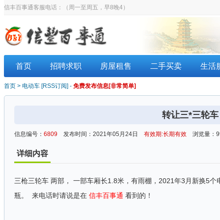
信丰百事通客服电话：
（周一至周五，早8晚4）
首页
招聘求职
房屋租售
二手买卖
生活
首页
>
电动车
[
RSS订阅
] -
免费发布信息[非常简单]
转让三*三轮车
信息编号：
6809
发布时间：2021年05月24日
有效期:长期有效
浏览量：99
详细内容
三枪三轮车 两部， 一部车厢长1.8米，有雨棚，2021年3月新换
瓶。 来电话时请说是在
信丰百事通
看到的！