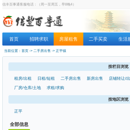
信丰百事通客服电话：
（周一至周五，早8晚4）
首页
招聘求职
房屋租售
二手买卖
生活
当前位置：
首页
-> 二手房出售 -> 正平镇
按栏目浏览
租房/出租
日租/短租
二手房出售
新房出售
店铺转让/
厂房/仓库/土地
求租/求购
按地区浏览
正平
全部信息