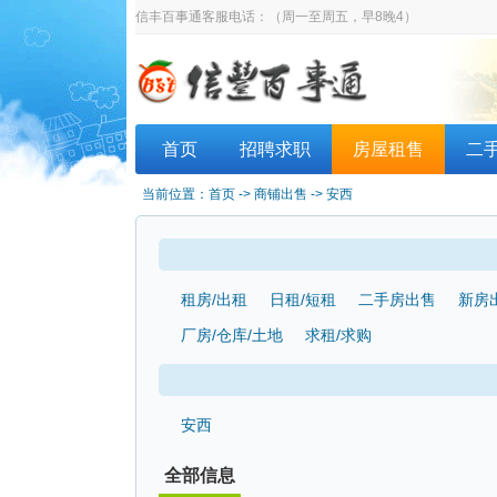
信丰百事通客服电话：
（周一至周五，早8晚4）
首页
招聘求职
房屋租售
二
当前位置：
首页
-> 商铺出售 -> 安西
租房/出租
日租/短租
二手房出售
新房
厂房/仓库/土地
求租/求购
安西
全部信息