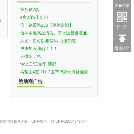
发布信息
业务员2名
4房2厅2卫出租
页
信丰建设路153【皇朝定制】
扫一扫
信丰本地高压清洗、下水道管道疏通
大发回血可以相信吗-百度知道
返回顶部
快快加入我们！！！
人找车，急！
转让三*三轮车 两部
马鞍山4室 2厅 2卫79.8万元装修漂亮
赞助商广告
除信息联系客服 ICP备案号：
赣ICP备18004341号-4