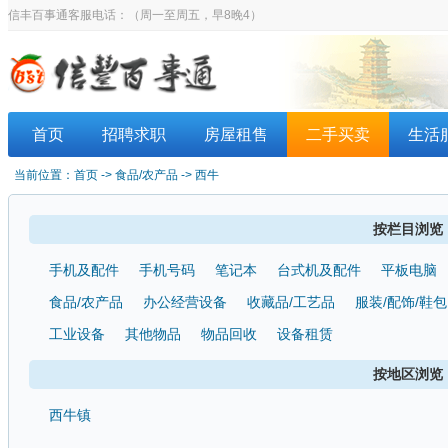
信丰百事通客服电话：
（周一至周五，早8晚4）
首页
招聘求职
房屋租售
二手买卖
生活
当前位置：
首页
-> 食品/农产品 -> 西牛
按栏目浏览
手机及配件
手机号码
笔记本
台式机及配件
平板电脑
食品/农产品
办公经营设备
收藏品/工艺品
服装/配饰/鞋包
工业设备
其他物品
物品回收
设备租赁
按地区浏览
西牛镇