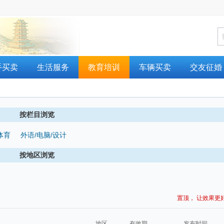
手买卖
生活服务
教育培训
车辆买卖
交友征婚
按栏目浏览
体育
外语/电脑/设计
按地区浏览
置顶， 让效果更
地区
有效期
发布时间