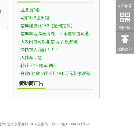
发布信息
业务员2名
页
4房2厅2卫出租
信丰建设路153【皇朝定制】
扫一扫
信丰本地高压清洗、下水道管道疏通
大发回血可以相信吗-百度知道
返回顶部
快快加入我们！！！
人找车，急！
转让三*三轮车 两部
马鞍山4室 2厅 2卫79.8万元装修漂亮
赞助商广告
除信息联系客服 ICP备案号：
赣ICP备18004341号-4