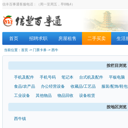
信丰百事通客服电话：
（周一至周五，早8晚4）
首页
招聘求职
房屋租售
二手买卖
生活
当前位置：
首页
-> 门票卡券 -> 西牛
按栏目浏览
手机及配件
手机号码
笔记本
台式机及配件
平板电脑
食品/农产品
办公经营设备
收藏品/工艺品
服装/配饰/鞋包
工业设备
其他物品
物品回收
设备租赁
按地区浏览
西牛镇