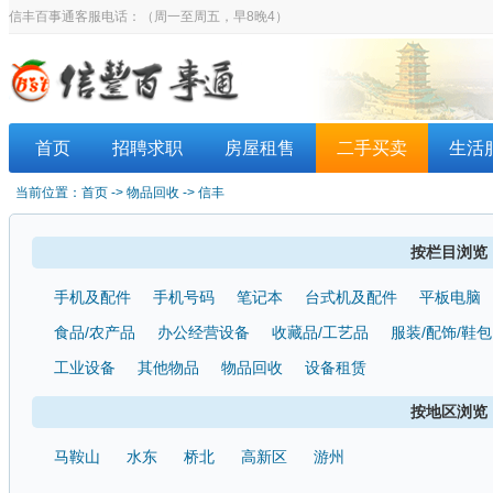
信丰百事通客服电话：
（周一至周五，早8晚4）
首页
招聘求职
房屋租售
二手买卖
生活
当前位置：
首页
-> 物品回收 -> 信丰
按栏目浏览
手机及配件
手机号码
笔记本
台式机及配件
平板电脑
食品/农产品
办公经营设备
收藏品/工艺品
服装/配饰/鞋包
工业设备
其他物品
物品回收
设备租赁
按地区浏览
马鞍山
水东
桥北
高新区
游州