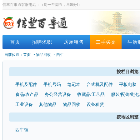
信丰百事通客服电话：
（周一至周五，早8晚4）
首页
招聘求职
房屋租售
二手买卖
生活
当前位置：
首页
-> 物品回收 -> 西牛
按栏目浏览
手机及配件
手机号码
笔记本
台式机及配件
平板电脑
食品/农产品
办公经营设备
收藏品/工艺品
服装/配饰/鞋包
工业设备
其他物品
物品回收
设备租赁
按地区浏览
西牛镇