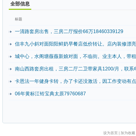
全部信息
标题
一清路套房出售，三房二厅报价66万18460339129
信丰九小斜对面阳阳鲜奶早餐店低价转让。店内装修漂亮，
城中心，水阁塘薇薇新娘对面，不临街。业主本人，带
南山西路套房出租，三房二厅二卫带家具1200/月，联系电话184
卡恩法一年健身卡转，办了卡还没激活，因工作变动有点远
06年黄标江铃宝典太原79760687
设为首页
|
加为收藏