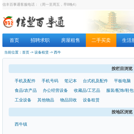
信丰百事通客服电话：
（周一至周五，早8晚4）
首页
招聘求职
房屋租售
二手买卖
生活
当前位置：
首页
-> 设备租赁 -> 西牛
按栏目浏览
手机及配件
手机号码
笔记本
台式机及配件
平板电脑
食品/农产品
办公经营设备
收藏品/工艺品
服装/配饰/鞋包
工业设备
其他物品
物品回收
设备租赁
按地区浏览
西牛镇