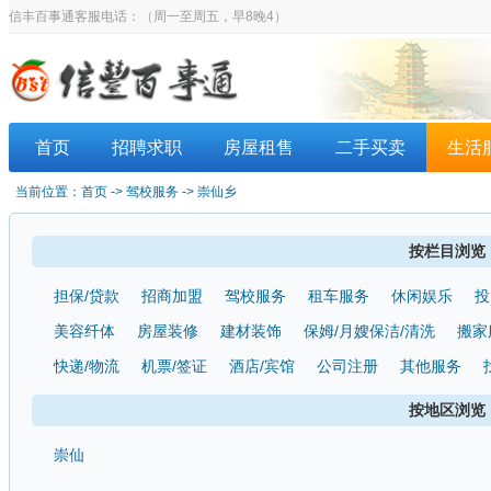
信丰百事通客服电话：
（周一至周五，早8晚4）
首页
招聘求职
房屋租售
二手买卖
生活
当前位置：
首页
-> 驾校服务 -> 崇仙乡
按栏目浏览
担保/贷款
招商加盟
驾校服务
租车服务
休闲娱乐
投
美容纤体
房屋装修
建材装饰
保姆/月嫂保洁/清洗
搬家
快递/物流
机票/签证
酒店/宾馆
公司注册
其他服务
按地区浏览
崇仙