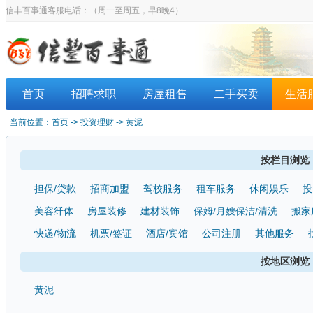
信丰百事通客服电话：
（周一至周五，早8晚4）
首页
招聘求职
房屋租售
二手买卖
生活
当前位置：
首页
-> 投资理财 -> 黄泥
按栏目浏览
担保/贷款
招商加盟
驾校服务
租车服务
休闲娱乐
投
美容纤体
房屋装修
建材装饰
保姆/月嫂保洁/清洗
搬家
快递/物流
机票/签证
酒店/宾馆
公司注册
其他服务
按地区浏览
黄泥