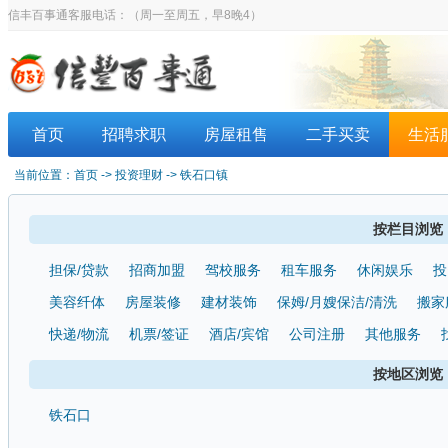
信丰百事通客服电话：
（周一至周五，早8晚4）
首页
招聘求职
房屋租售
二手买卖
生活
当前位置：
首页
-> 投资理财 -> 铁石口镇
按栏目浏览
担保/贷款
招商加盟
驾校服务
租车服务
休闲娱乐
投
美容纤体
房屋装修
建材装饰
保姆/月嫂保洁/清洗
搬家
快递/物流
机票/签证
酒店/宾馆
公司注册
其他服务
按地区浏览
铁石口