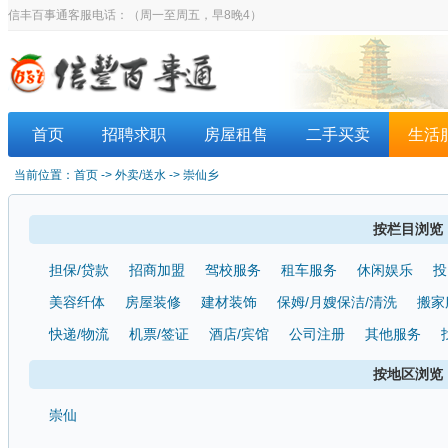
信丰百事通客服电话：
（周一至周五，早8晚4）
首页
招聘求职
房屋租售
二手买卖
生活
当前位置：
首页
-> 外卖/送水 -> 崇仙乡
按栏目浏览
担保/贷款
招商加盟
驾校服务
租车服务
休闲娱乐
投
美容纤体
房屋装修
建材装饰
保姆/月嫂保洁/清洗
搬家
快递/物流
机票/签证
酒店/宾馆
公司注册
其他服务
按地区浏览
崇仙