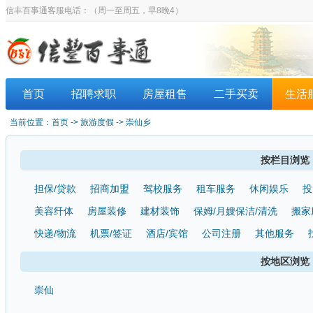
信丰百事通客服电话：
（周一至周五，早8晚4）
首页
招聘求职
房屋租售
二手买卖
生活
当前位置：
首页
-> 旅游度假 -> 崇仙乡
按栏目浏览
担保/贷款
招商加盟
驾校服务
租车服务
休闲娱乐
投
美容纤体
房屋装修
建材装饰
保姆/月嫂保洁/清洗
搬家
快递/物流
机票/签证
酒店/宾馆
公司注册
其他服务
按地区浏览
崇仙