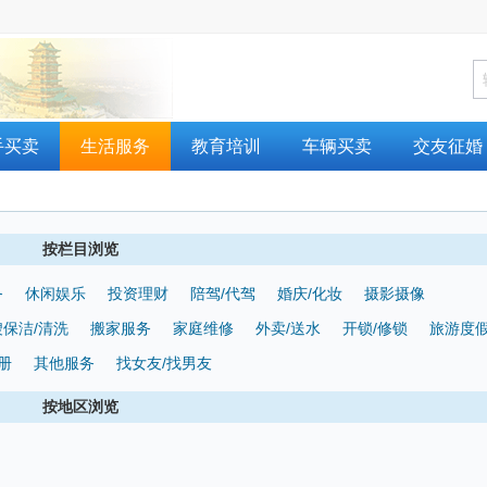
手买卖
生活服务
教育培训
车辆买卖
交友征婚
按栏目浏览
务
休闲娱乐
投资理财
陪驾/代驾
婚庆/化妆
摄影摄像
嫂保洁/清洗
搬家服务
家庭维修
外卖/送水
开锁/修锁
旅游度
册
其他服务
找女友/找男友
按地区浏览