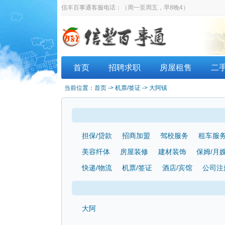
信丰百事通客服电话：
（周一至周五，早8晚4）
首页
招聘求职
房屋租售
二
当前位置：
首页
-> 机票/签证 -> 大阿镇
担保/贷款
招商加盟
驾校服务
租车服
美容纤体
房屋装修
建材装饰
保姆/月
快递/物流
机票/签证
酒店/宾馆
公司注
大阿