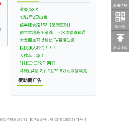
好
发布信息
业务员2名
4房2厅2卫出租
信丰建设路153【皇朝定制】
扫一扫
页
信丰本地高压清洗、下水道管道疏通
大发回血可以相信吗-百度知道
返回顶部
快快加入我们！！！
人找车，急！
转让三*三轮车 两部
马鞍山4室 2厅 2卫79.8万元装修漂亮
赞助商广告
除信息联系客服 ICP备案号：
赣ICP备18004341号-4