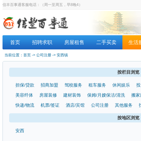
信丰百事通客服电话：
（周一至周五，早8晚4）
首页
招聘求职
房屋租售
二手买卖
生活
当前位置：
首页
-> 公司注册 -> 安西镇
按栏目浏览
担保/贷款
招商加盟
驾校服务
租车服务
休闲娱乐
投
美容纤体
房屋装修
建材装饰
保姆/月嫂保洁/清洗
搬家
快递/物流
机票/签证
酒店/宾馆
公司注册
其他服务
按地区浏览
安西