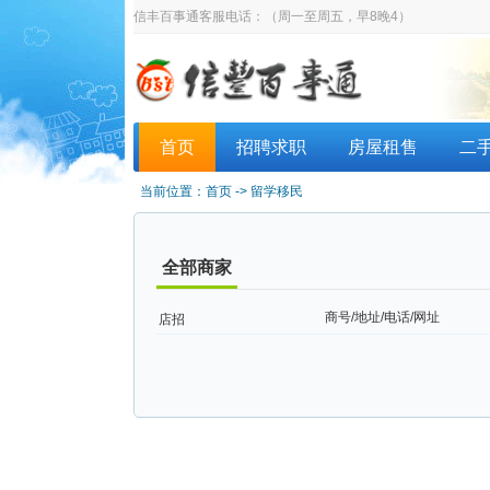
信丰百事通客服电话：
（周一至周五，早8晚4）
首页
招聘求职
房屋租售
二
当前位置：
首页
->
留学移民
全部商家
商号/地址/电话/网址
店招