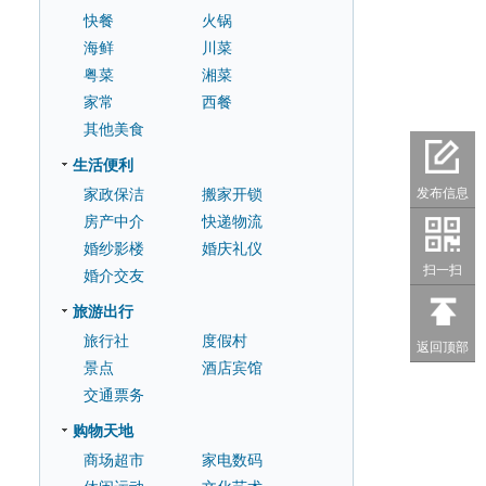
快餐
火锅
海鲜
川菜
粤菜
湘菜
家常
西餐
其他美食
生活便利
家政保洁
搬家开锁
发布信息
房产中介
快递物流
婚纱影楼
婚庆礼仪
扫一扫
婚介交友
旅游出行
旅行社
度假村
返回顶部
景点
酒店宾馆
交通票务
购物天地
商场超市
家电数码