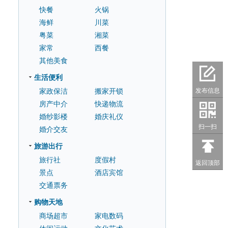
快餐
火锅
海鲜
川菜
粤菜
湘菜
家常
西餐
其他美食
生活便利
家政保洁
搬家开锁
发布信息
房产中介
快递物流
婚纱影楼
婚庆礼仪
扫一扫
婚介交友
旅游出行
旅行社
度假村
返回顶部
景点
酒店宾馆
交通票务
购物天地
商场超市
家电数码